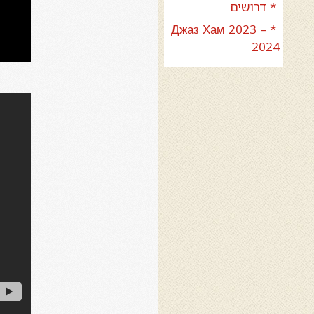
* דרושים
* Джаз Хам 2023 –
2024