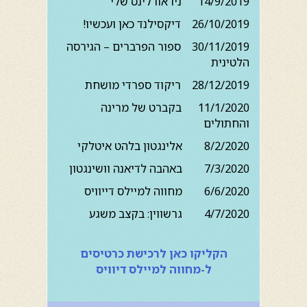
14/9/2019 ניו אורלינס שלי
26/10/2019 דיקסילנד כאן ועכשיו!
30/11/2019 ספור הפרברים – הגירסה
הלטינית
28/12/2019 ריקוד ספרדי מושחת
11/1/2020 בקברט של מרינה
והחתולים
8/2/2020 אלינגטון בלהט איטלקי
7/3/2020 באהבה לדיאנה וושינגטון
6/6/2020 מחווה למיילס דייוויס
4/7/2020 גרשווין: בקצב משגע
הקליקו כאן לרכישת כרטיסים
ל-מחווה למיילס דיוויס