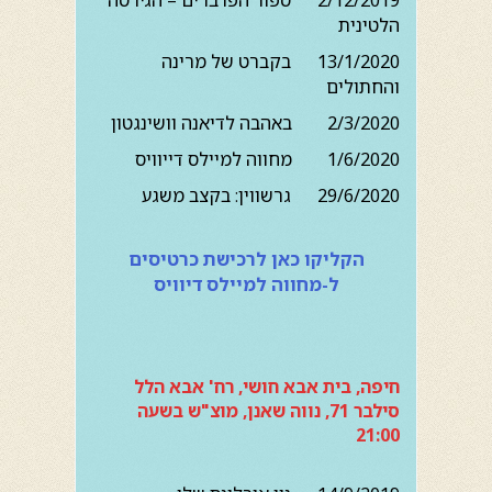
2/12/2019 ספור הפרברים – הגירסה
הלטינית
13/1/2020 בקברט של מרינה
והחתולים
2/3/2020 באהבה לדיאנה וושינגטון
1/6/2020 מחווה למיילס דייוויס
29/6/2020 גרשווין: בקצב משגע
הקליקו כאן לרכישת כרטיסים
ל-מחווה למיילס דיוויס
חיפה, בית אבא חושי, רח' אבא הלל
סילבר 71, נווה שאנן, מוצ"ש בשעה
21:00