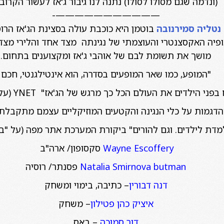
(ונדמה שגם מסולו לסולו) נתנה לנו גיבור ג'אז לעשור הקרוב"
———————————-
נטליה סמירנובה
בוטמן היא כוכבת עולה בסצינת הג'אז הרוס
פיה האקסצנטרי והעוצמתי של נגינתה מצד אחד והלירי מצד 
מושך את תשומת לבם של אוהבי ג'אז ומקצוענים בתחום.
"המופע, כמו שאר המופעים בסדרה, הוא אינטילגנטי, חכם
 הילדים את העולם הכל כך מרגש של הג'אז" YNET (על "בקצב הג'נגו")
הדגמות על כלי הנגינה והקטעים המוזיקליים עצמם מתקבלת 
דת לילדים. וגם להורים" ביקורת המערכת אתר מפה (על "בק
Wayne Escoffery
סקסופון/ ארה"ב
Natalia Smirnova butman
פסנתר/ רוסיה
דנה דבורין
– כתיבה, בימוי ומשחק
איציק כהן פטילון
– משחק
דור סמוכה
– באס