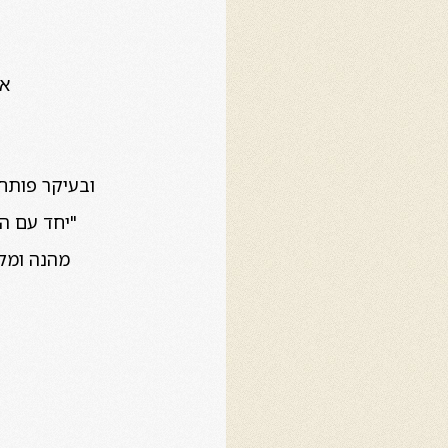
או
ובעיקר פותח בפני
"יחד עם ה
מהנה ומלמ