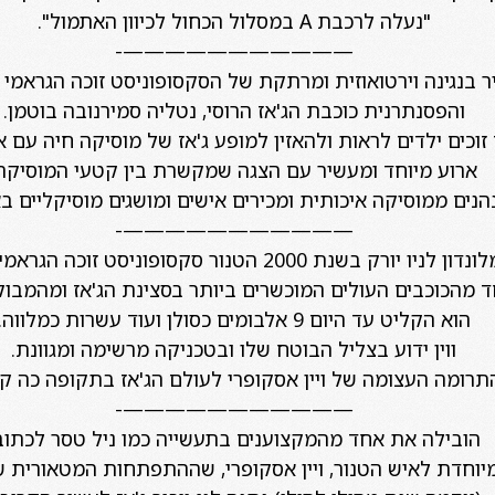
"נעלה לרכבת
A
במסלול הכחול לכיוון האתמול".
———————————-
 בנגינה וירטואוזית ומרתקת של הסקסופוניסט זוכה הגראמי מני
והפסנתרנית כוכבת הג'אז הרוסי, נטליה סמירנובה בוטמן.
 זוכים ילדים לראות ולהאזין למופע ג'אז של מוסיקה חיה עם א
ארוע מיוחד ומעשיר עם הצגה שמקשרת בין קטעי המוסיקה
הנים ממוסיקה איכותית ומכירים אישים ומושגים מוסיקליים באו
———————————-
ורק בשנת 2000 הטנור סקסופוניסט זוכה הגראמי,
 מהכוכבים העולים המוכשרים ביותר בסצינת הג'אז ומהמבו
הוא הקליט עד היום 9 אלבומים כסולן ועוד עשרות כמלווה.
ווין ידוע בצליל הבוטח שלו ובטכניקה מרשימה ומגוונת.
תרומה העצומה של ויין אסקופרי לעולם הג'אז בתקופה כה ק
———————————-
הובילה את אחד מהמקצוענים בתעשייה כמו ניל טסר לכתוב
יוחדת לאיש הטנור, ויין אסקופרי, שההתפתחות המטאורית 