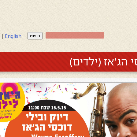
|
English
חיפוש
י הג'אז (ילדים)