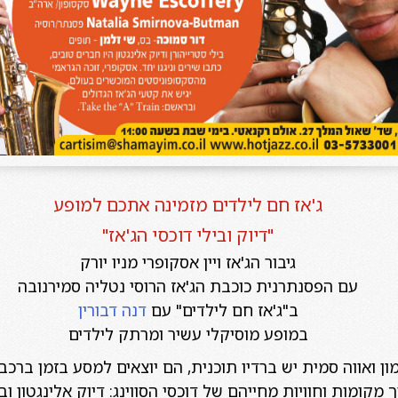
ג'אז חם לילדים מזמינה אתכם למופע
"דיוק ובילי דוכסי הג'אז"
גיבור הג'אז ויין אסקופרי מניו יורק
עם הפסנתרנית כוכבת הג'אז הרוסי נטליה סמירנובה
ב"ג'אז חם לילדים" עם
דנה דבורין
במופע מוסיקלי עשיר ומרתק לילדים
מון ואווה סמית יש ברדיו תוכנית, הם יוצאים למסע בזמן ברכב
 מקומות וחוויות מחייהם של דוכסי הסווינג: דיוק אלינגטון ובי