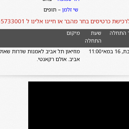
שי זלמן
– תופים
רכישת כרטיסים בחר מהבר או חייגו אלינו ל 03-5733001
 התחלה
שעת
מיקום
התחלה
יום שבת, 16 במאי
11:00
אביב. אולם רקאנטי.