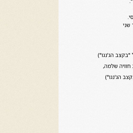
.
י.
שני
חוויה שלמה,
צב הג'נגו")