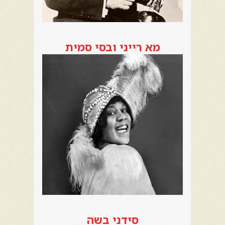
מא רייני ובסי סמית
סידני בשה