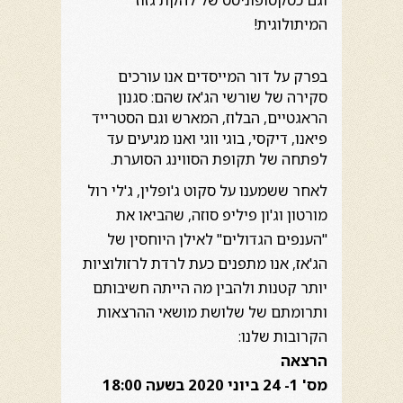
וגם כסקסופוניסט של להקת גזוז
המיתולוגית!
בפרק על דור המייסדים אנו עורכים
סקירה של שורשי הג'אז שהם: סגנון
הראגטיים, הבלוז, המארש וגם הסטרייד
פיאנו, דיקסי, בוגי ווגי
ואנו מגיעים עד
לפתחה של תקופת הסווינג הסוערת.
לאחר ששמענו על סקוט ג'ופלין, ג'לי רול
מורטון וג'ון פיליפ סוזה, שהביאו את
"הענפים הגדולים" לאילן היוחסין של
הג'אז,
אנו מתפנים כעת לרדת לרזולוציות
יותר קטנות ולהבין מה הייתה חשיבותם
ותרומתם של שלושת מושאי ההרצאות
הקרובות שלנו:
הרצאה
מס' 1- 24 ביוני 2020 בשעה 18:00