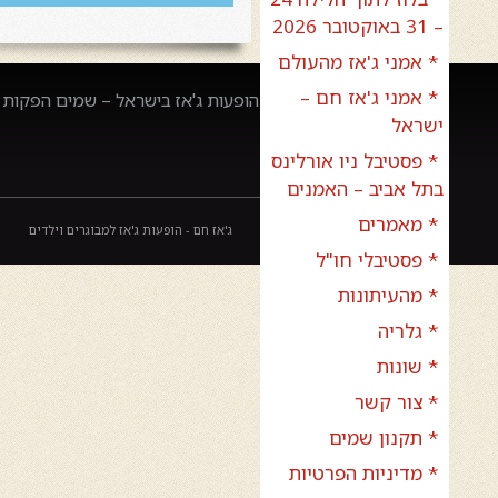
– 31 באוקטובר 2026
* אמני ג'אז מהעולם
* אמני ג'אז חם –
הופעות ג'אז בישראל – שמים הפקות –
ישראל
* פסטיבל ניו אורלינס
בתל אביב – האמנים
* מאמרים
ג'אז חם - הופעות ג'אז למבוגרים וילדים
* פסטיבלי חו"ל
* מהעיתונות
* גלריה
* שונות
* צור קשר
* תקנון שמים
* מדיניות הפרטיות