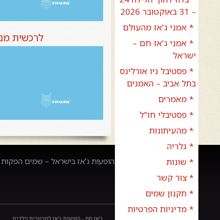
– 31 באוקטובר 2026
* אמני ג'אז מהעולם
לרכשית מנוי 3 מופעים בזאפה הרצליה בחר את כמות המנויים הרצו
* אמני ג'אז חם –
ישראל
* פסטיבל ניו אורלינס
בתל אביב – האמנים
* מאמרים
* פסטיבלי חו"ל
* מהעיתונות
* גלריה
הופעות ג'אז בישראל – שמים הפקות –
* שונות
* צור קשר
* תקנון שמים
* מדיניות הפרטיות
ג'אז חם - הופעות ג'אז למבוגרים וילדים