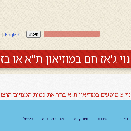
|
English
חיפוש
וי ג'אז חם במוזיאון ת"א או ב
 הרצויה כאן למטה