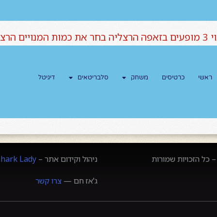
יה כאן למטה
 כל הזכויות שמורות
ניהול וקידום אתר –
Shark Lady
ג'אז חם —
צרו קשר