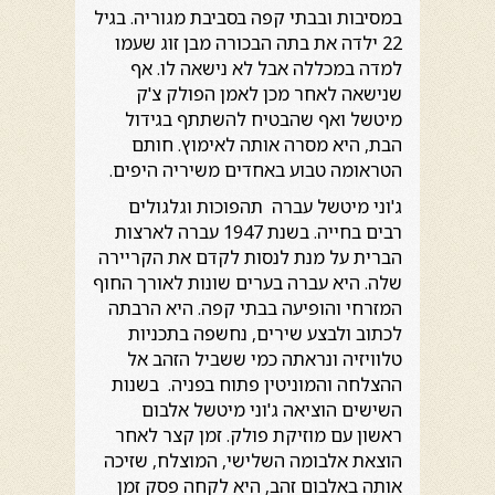
במסיבות ובבתי קפה בסביבת מגוריה. בגיל
22 ילדה את בתה הבכורה מבן זוג שעמו
למדה במכללה אבל לא נישאה לו. אף
שנישאה לאחר מכן לאמן הפולק צ'ק
מיטשל ואף שהבטיח להשתתף בגידול
הבת, היא מסרה אותה לאימוץ. חותם
הטראומה טבוע באחדים משיריה היפים.
ג'וני מיטשל עברה
תהפוכות וגלגולים
רבים בחייה. בשנת 1947 עברה לארצות
הברית על מנת לנסות לקדם את הקריירה
שלה. היא עברה בערים שונות לאורך החוף
המזרחי והופיעה בבתי קפה. היא הרבתה
לכתוב ולבצע שירים, נחשפה בתכניות
טלוויזיה ונראתה כמי ששביל הזהב אל
ההצלחה והמוניטין פתוח בפניה. בשנות
השישים הוציאה ג'וני מיטשל אלבום
ראשון עם מוזיקת פולק. זמן קצר לאחר
הוצאת אלבומה השלישי, המוצלח, שזיכה
אותה באלבום זהב, היא לקחה פסק זמן