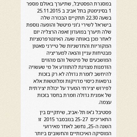
במסגרת הפסטיבל, שתיערך באולם מספר
1 בסינימטק בתל אביב ב 25.11.2015
בשעה 22.30 תתקיים הבכורה שלה
בישראל לשירי ג'וני מיטשל והופעה נוספת
שלה תיערך במועדון זאפה הרצליה יום
לאחר מכן באותה שעה. האינטרפרטציות
המקוריות והחדשניות של טיירני סאטון
מבטיחות עניין והנאה למעריציה
המושבעים של מיטשל והם מהווים
הזדמנות מצוינת להתוודע אל מי שעשויה
להיחשב לזמרת גדולה לא רק בזכות
גרסאות כיסוי מדויקות ומלוטשות אלא
לפירוש יצירתי המעיד על יכולת יצירתית
של אמנית גדולה וזמרת בחסד בזכות
עצמה.
פסטיבל ג'אז תל-אביב, שיתקיים בין
התאריכים 25-27 בנובמבר 2015 זו
השנה ה-25, נחשב לאחד מאירועי
המוסיקה האיכותיים והחשובים ביותר