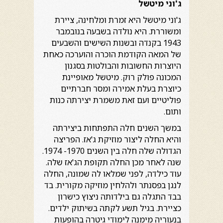
ג'וני מיטשל
ג'וני מיטשל היא זמרת ומלחינה, ציירת
ומשוררת. היא נולדה בשבעה בנובמבר
1943 בקנדה ובשנות השישים והשבעים
של המאה הקודמת הוכרה והוערכה כאחת
היוצרות החשובות והבולטות בסגנון
המכונה פולק רוק. מיטשל מאופיינת
כיוצרת בעלת אמירה ומסר חברתיים
פוליטיים ועם זאת משמרת יצירתה כנות
ותום.
במשך השנים חלה התפתחות ביצירתה
והיא החלה ליצור מוזיקת ג'אז. הפריצה
הגדולה שלה חלה בין השנים 1970- 1974.
שנה לאחר מכן החלה תקופת הג'אז שלה.
עוד כילדה, לפני שמלאו לה שמונה, החלה
לנגן בפסנתר ולהלחין מוזיקה מקורית. בד
בבד התגלה גם בילדותה ניצוץ כישרון
כציירת. בגיל תשע לקתה בשיתוק ילדים.
בנעוריה מימנה לימודי גיטרה בהופעות