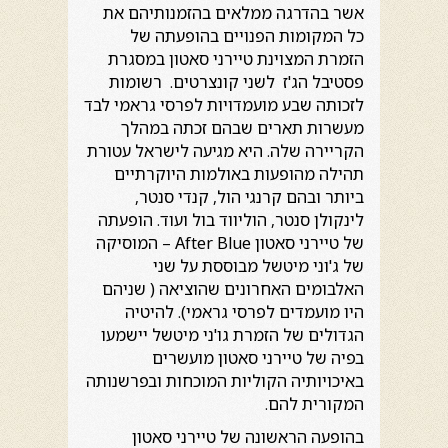
אשר בהדרגה ממלאים בהזמנותיהם את
כל המקומות הפנויים בהופעתה של
הזמרת המצוינת טיירני סאטון במסגרת
פסטיבל הג'ז לשני קונצרטים. רשומות
לזכותה שבע מועמדויות לפרסי גראמי לבד
מעשרות תארים שבהם זכתה במהלך
הקריירה שלה. היא מגיעה לישראל עטורת
תהילה מהופעות באולמות היוקרתיים
ביותר ובהם קרנגי הול, קנדי סנטר,
לינקולן סנטר, הוליווד בול ועוד. הופעתה
של טיירני סאטון After Blue – המוסיקה
של ג'וני מיטשל מבוססת על שני
האלבומים האחרונים שהוציאה ( שניהם
היו מועמדים לפרסי גראמי). להיטיה
הגדולים של הזמרת גו'ני מיטשל יישמעו
בפיה של טיירני סאטון מועשרים
באיכויותיה הקוליות המוכחות ובפרשנותה
המקורית להם.
בהופעה הראשונה של טיירני סאטון