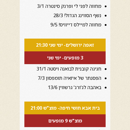
מחווה לפגי לי ופרנק סינטרה 3/1
נשף הסווינג הגדול! 28/3
מחווה למיילס דייוויס! 9/5
זאפה ירושלים- ימי שני 21:30
3 מופעים- ימי שני
חגיגה קובנית לבואנה ויסטה 31/1
הפסנתר של איזאיה תומפסון 7/3
באהבה לג'ורג' גרשווין 13/6
בית אבא חושי חיפה- מוצ"ש 21:00
מוצ"ש 9 מופעים