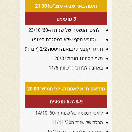
זאפה באר שבע- מוצ"ש! 21:30
3 מופעים
להיטי הנשמה של שנות ה-60' 23/10
(מופע נוסף שלא במסגרת המנוי)
חגיגה קובנית לבואנה ויסטה 2/2 (יום ד')
נשף הסווינג הגדול! 26/3
באהבה לג'ורג' גרשווין 11/6
מוזיאון ת"א לאמנות- ימי חמישי 20:00
6-7-8-9 מופעים
להיטי הנשמה של שנות ה-60' 14/10
הבלוז של שנות ה30' 11/11
זמרות הרית'ם אנד-בלוז 9/12