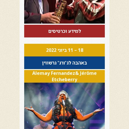
למידע וכרטיסים
18 – 11 ביוני 2022
באהבה לג'ורג' גרשווין
Alemay Fernandez& Jérôme
Etcheberry