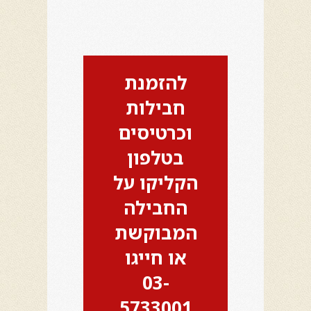
להזמנת
חבילות
וכרטיסים
בטלפון
הקליקו על
החבילה
המבוקשת
או חייגו
03-
5733001