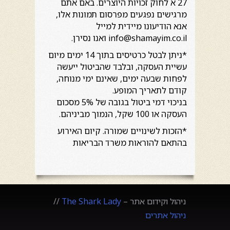
27 א לחוק זכויות היוצרים. באם אתם
מרגישים נפגעים מפרסום תמונות אלו,
אנא הודיעונו מיידית למייל
info@shamayim.co.il ואנו נסירן.
*ניתן לבטל כרטיסים בתוך 14 ימים מיום
עשיית העסקה, ובלבד שהביטול ייעשה
לפחות שבעה ימים, שאינם ימי מנוחה,
קודם לתאריך המופע.
בניכוי דמי ביטול בגובה של 5% מסכום
העסקה או 100 שקל, הנמוך מביניהם.
*הזכות לשינויים שמורה. קיום האירוע
בהתאם להוראות משרד הבריאות
ניהול וקידום אתר –
The Shark Lady
//
ניהול אתרים