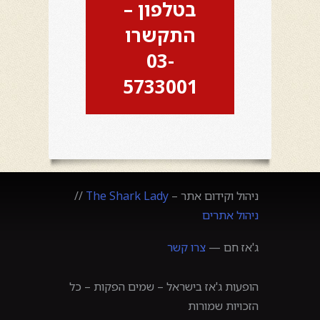
בטלפון –
התקשרו
03-
5733001
ניהול וקידום אתר –
The Shark Lady
//
ניהול אתרים
ג'אז חם —
צרו קשר
הופעות ג'אז בישראל – שמים הפקות – כל
הזכויות שמורות