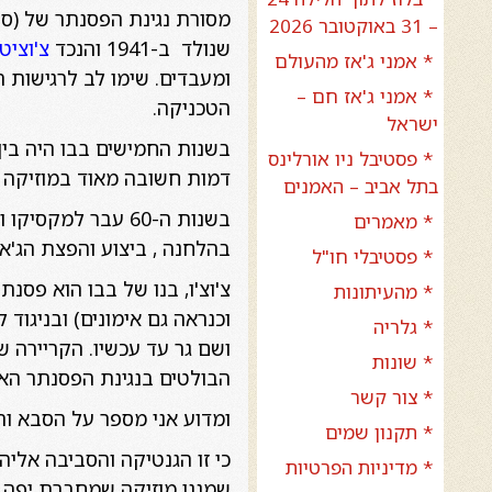
מסורת נגינת הפסנתר של (ס
– 31 באוקטובר 2026
שנולד ב-1941 והנכד
צ'וציטו
* אמני ג'אז מהעולם
ומעבדים. שימו לב לרגישות המ
* אמני ג'אז חם –
הטכניקה.
ישראל
בשנות החמישים בבו היה בי
* פסטיבל ניו אורלינס
דמות חשובה מאוד במוזיקה 
בתל אביב – האמנים
בשנות ה-60 עבר למקסיקו ולאחר סיבוב הופעות בארה"ב ובאירופה הוא עבר לסטוק הולם שם גר עד 2007 ועסק
* מאמרים
בהלחנה , ביצוע והפצת הג'אז
* פסטיבלי חו"ל
צ'וצ'ו, בנו של בבו הוא פסנת
* מהעיתונות
וכנראה גם אימונים) ובניגוד
* גלריה
ושם גר עד עכשיו. הקריירה 
* שונות
הבולטים בנגינת הפסנתר האפר
* צור קשר
ומדוע אני מספר על הסבא ו
* תקנון שמים
כי זו הגנטיקה והסביבה אליה נ
* מדיניות הפרטיות
שמנגן מוזיקה שמחברת יפה מ