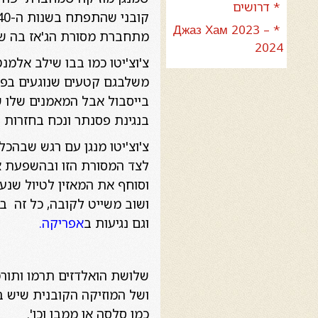
* דרושים
* Джаз Хам 2023 –
מתחברת מסורת הג'אז בה ש
2024
צ'וצ'יטו כמו בבו שילב אלמנ
משלבגם קטעים שנוגעים בפאנ
בייסבול אבל המאמנים שלו ש
בנגינת פסנתר ונכח בחזרות 
צ'וצ'יטו מנגן עם רגש שבהכל
לצד המסורת הזו ובהשפעת א
וסוחף את המאזין לטיול שנע 
ושוב משייט לקובה, כל זה ב
וגם נגיעות ב
אפריקה
.
שלושת הואלדזים תרמו ותורמ
ושל המוזיקה הקובנית שיש ב
כמו סלסה או ממבו וכו'.