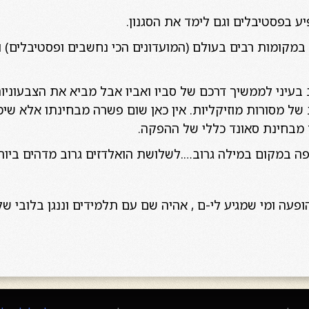
ע בפסטיבלים וגם לימד את הסגנון.
יגן במקומות רבים בעולם (המועדונים הכי נחשבים ופסטיבלים
ב בעיני לממשיך דרכם של סביו ואביו אבל מביא את הצבעוני
של מסורות מוזיקליות. אין כאן שום פשרה מבחינתו אלא שימ
וגם מבחינת סאונד כללי של ההפקה.
 במקום במילה גרוב….לשלושת הואלדזים גרוב מדהים ביותר 
עה ומי שמגיע לי-ם , אהיה שם עם תלמידים וננגן בלובי של 