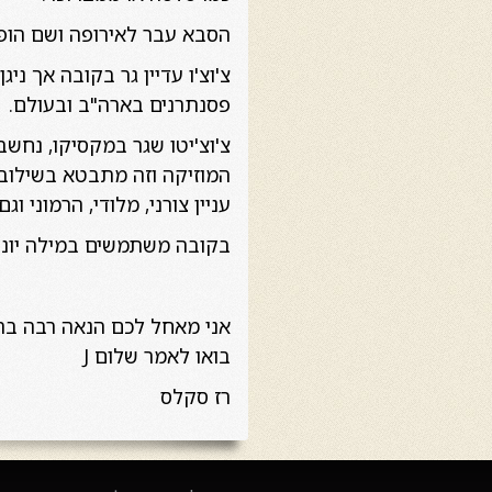
הסבא עבר לאירופה ושם הופי
צ'וצ'ו עדיין גר בקובה אך נ
פסנתרנים בארה"ב ובעולם.
צ'וצ'יטו שגר במקסיקו, נחש
המוזיקה וזה מתבטא בשילוב 
עניין צורני, מלודי, הרמוני 
בקובה משתמשים במילה יונפה
אני מאחל לכם הנאה רבה בהופ
בואו לאמר שלום J
רז סקלס