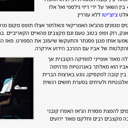
קובני שהתפתח בשנות ה-40 בין השאר על ידי דיזי גילספי ואל אלו
ולט
צ'וצ'יטו
ללא עוררין.
טים מגוונים מהג'אז האמריקאי והאלתור אצלו תופס מקום מרכז
ק, רוק ופופ בטוב טעם וגם מקצבים מהאיים הקאריביים. בגי
מעו אותו מנגן פסנתר והתעקשו שיעזוב את הספורט. מאז הו
והקלטות של אביו עם ההרכב הידוע אירקרה.
לה מאוד אופייני למוזיקה
הקובנית אך
ביו הוא מאלתר באנרגטיות מדהימה
בין קובה למקסיקו, נוגע בארצות הברית
אלגנטיות ולעיתים בסערת חושים רגשית
ים להפצת מסורת הג'אז האפרו קובני
ה מקצבים רבים וחלקם מאוד ידועים