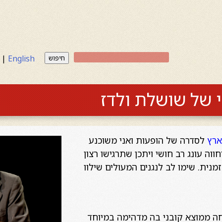
|
English
חיפוש
י של שושלת ולדז
ארץ
לסדרה של הופעות ואני
משוכנע
וה עונג רב חושי ויתכן שתרגישו רצון
זמנית. שימו לב לנגנים המעולים שילוו
חה ממוצא קובני בה מדהימה במיוחד