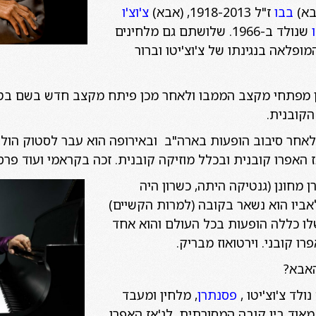
בא)
בבו
ז"ל 1918-2013, (אבא)
צ'וצ'ו
שנולד ב-1966. שלושתם גם מלחינים
ופלאה בנגינתו של צ'וצ'יטו וברור
ן מפתחי מקצב הממבו ולאחר מכן פיתח מקצב חדש בשם בט
הקובנית.
 האפרו קובנית ובכלל מוזיקה קובנית. זכה בקראמי ועוד פרס
רן מחונן (גנטיקה היתה, כשרון
היה
 לאביו הוא נשאר בקובה (למרות הקשיים)
שלו כללה הופעות בכל העולם והוא אחד
ו קובני. וירטואוז מבריק.
האבא?
ולד צ'וצ'יטו ,
פסנתרן
, מלחין ומעבד
אוד בין קובה המסורתית, לג'אז האפרו