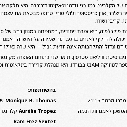
ל הקלרינט כמו בני גודמן ופאקיטו ד'ריברה. היא חלקה את
ר ריצ'רד, אוון כריסטופר וג'ולי סורי. טרופז מבטאת את עצמה
, קריבי ושורו.
ת פילדלפיה, היא זמרת ייחודית, המתמחה במגוון רחב של סגנ
 יכולה להחליף ז'אנרים ברגע, תוך שמירה על היושרה האמנו
 חם וגדול והתלהבותה אינה יודעת גבול – היא שרה כאילו ה
יברסיטת וויליאם פטרסון, תואר שני בתחום האופרה מקונסרבט
המחלקה הווקאלית בבית הספר למוזיקה CIAM בבורדו. היא מנהלת קרי
בהשתתפות:
Monique B. Thomas
שי
2 באר שבע, המשכן לאמנויות הבמה
Aurélie Tropez
קלרינט (
Ram Erez Sextet