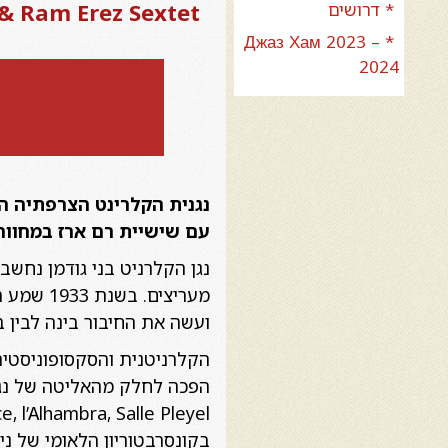
 Thomas & Ram Erez Sextet
* דרושים
* Джаз Хам 2023 –
2024
עם שישיית רם ארז
במחווה 
נגן הקלרניט בני גודמן נחשב
ועשה את החיבור בינה לבין בני
הקלרניטנית והסקסופוניסטית
בקונסרבטוריון הלאומי של נ