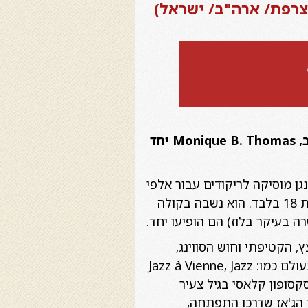
נגנית הקלרינט הצרפתיה הוירטואוזית, Aurélie Tropez עם הזמרת הכובשת מארה"ב, Monique B. Thomas יחד
גן מוסיקה לריקודים עבור אלפי
מעריצים. בשנת 1933 שמע המפיק של בני גודמן, ג'ון האמונד, את בילי הולידיי, שהייתה בת 18 בלבד. הוא נשבה בקולה
שרה בעיקר בלוז) הם הופיעו יחד.
, הקטיפתי וחוש הסווינג,
הפכה לחלק מהאליטה של נגני ​​הג'אז בעולם! היא הופיעה על מיטב הבמות והפסטיבלים בעולם כמו: Jazz à Vienne, Jazz
i . היא החלה לנגן בקלרינט וסקסופון קלאסי בגיל צעיר
 הג'אז שדרכו התפתחה,