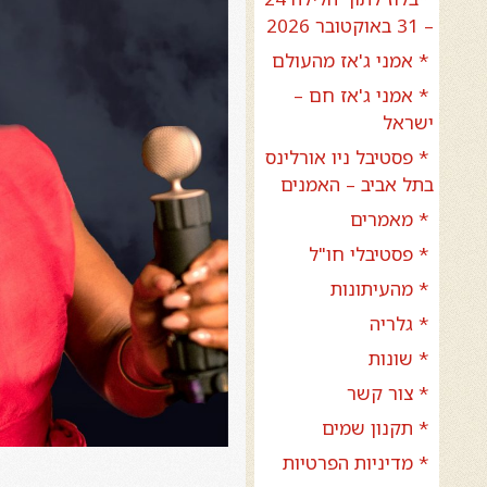
– 31 באוקטובר 2026
* אמני ג'אז מהעולם
* אמני ג'אז חם –
ישראל
* פסטיבל ניו אורלינס
בתל אביב – האמנים
* מאמרים
* פסטיבלי חו"ל
* מהעיתונות
* גלריה
* שונות
* צור קשר
* תקנון שמים
* מדיניות הפרטיות