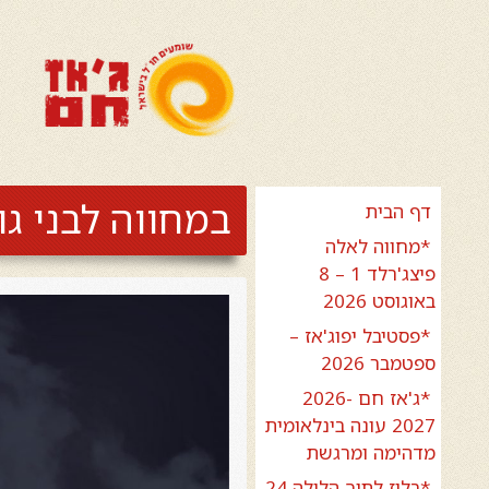
במחווה לבני גודמן ובילי
דף הבית
*מחווה לאלה
פיצג'רלד 1 – 8
באוגוסט 2026
*פסטיבל יפוג'אז –
ספטמבר 2026
*ג'אז חם 2026-
2027 עונה בינלאומית
מדהימה ומרגשת
*בלוז לתוך הלילה 24