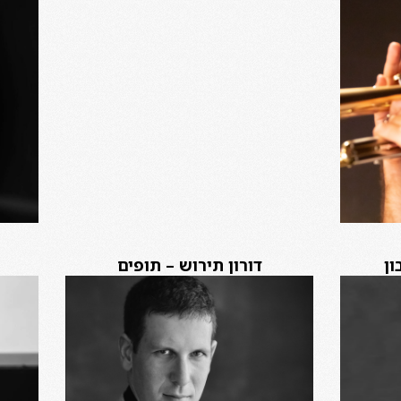
ון
דורון תירוש – תופים