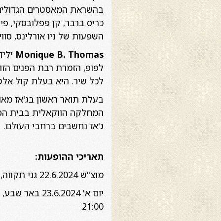
בהשראת המאסטרים הגדולים ש
כריס ברבר, קן פפלובסקי, פיי
השפעות של ניו אורלינס, סווינג
Monique B. Thomas
יליד
לפופ, הזמרת רבת הפנים הזו
לכל שיר. היא בעלת קול אלט
בעלת תואר ראשון בג'אז מאונ
ג'אז נחשבים ברחבי העולם.
תאריכי ההופעות:
מוצ"ש 22.6.2024 גני תקווה, מרכז הבמה 21:15
יום א' 3.6.2024
21:00