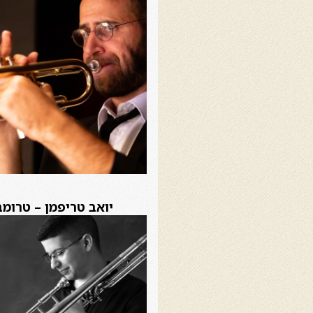
יואב טריפמן – טרומב