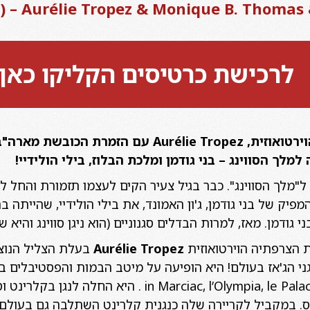
Aurélie Tropez & Monique B. – (צרפת/ ארה"ב/ ישראל)
לרכישת כרטיסים הקליקו כאן
למלך הסווינג – בני גודמן ומלכת הבלוז, בילי הולידיי!
 ל"מלך הסווינג". כבר בגיל צעיר הקים לעצמו תזמורת והחל לנ
 גודמן. מאז, למרות הבדלים סגנוניים (הוא ניגן סווינג והיא 
 הצרפתיה הוירטואוזית
Aurélie Tropez
בעלת הצליל הנוצץ
n Marciac, l’Olympia, le Palace, l’Alhambra, Salle Pleyel
יס. במקביל לקריירה שלה כנגנית קלרינט השתלבה גם בעולם