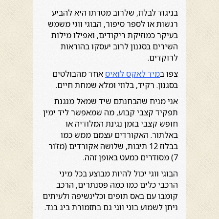
בניגוד לבלוז, שלרוב מטרתו היא להביע
רגשות או לספר סיפור, הבוגי ווגי משמש
בעיקר כמוזיקת ריקודים, ואפילו מילות
השירים בסגנון לרוב יעסקו בהוראות
לרוקדים.
צפו ב
מיד לאקס לואיס
אחד מהבולטים
בסגנון. רקיד, בלוזי ומלא שמחת חיים.
אני מניח שהבחנתם שיד שמאל מנגנת
תפקיד קצבי קבוע, מה שמאפשר ליד ימין
חופש קצבי בזמן נגינת המלודיה או
באלתור. האקורדים עצמם ממש כמו
בבלוז 12 תיבות, שלושה אקורדים (מז'ור
7) מסודרים כמעט באופן זהה.
הבוגי ווגי יכול להיות מבוצע בכל מיני
הרכבי כלים כמו כמה פסנתרים, הרכב
קומבו עם באס תופים וכלינשיפה ולעיתים
ניתן לשמוע בוגי ווגי גם בתזמורת ביג בנד.