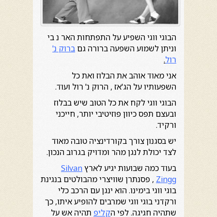
הבוגי ווגי השפיע על התפתחות האר נ בי
וניתן לשמוע השפעה ברורה גם
ברוק נ'
רול
.
אני מאוד אוהב את הבלוז ואת כל
השפעותיו על הג'אז , הרוק נ' רול ועוד.
הבוגי ווגי לקח את כל הטוב שיש בבלוז
ובעצם תפס כיוון פוזיטיבי יותר, חייכני
ורקיד.
יש בסגנון צורך בקורדינציה טובה מאוד
לצד יכולת לנגן מהר ומדויק בגרוב הנכון.
בעוד כמה שבועות יגיע לארץ
Silvan
Zingg
, פסנתרן שוויצרי מהבולטים בנגינת
בוגי ווגי בימינו. הוא ינגן עם הרכב כלי
ורקדני בוגי ווגי שמרבים להופיע איתו, כך
שתהיה חגיגה. לפי ה
קליפ
תהיה אש על