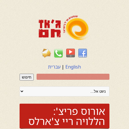
English
|
עברית
חיפוש
אורוס פריצ':
הללויה ריי צ'ארלס