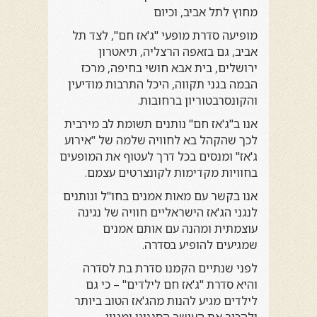
מחוץ לתל אביב, וכיום
מופיעה סדרת מופעי "
ג'אז חם
", לצד תל
אביב, גם בזאפה הרצליה, תיאטרון
ירושלים, בית אבא חושי בחיפה, מרכז
הבמה בגני תקווה, היכל התרבות מודיעין
והקונסרבטוריון ברחובות.
אנו ב"
ג'אז חם
" נותנים תשומת לב מירבית
לכך שהקהל בא לחוויה שלמה של "
אירוע
ג'אז
" ומנסים בכל דרך לעטוף את המופעים
בחוויות מקדימות לקונצרטים עצמם.
אנו בקשר עם מאות אמנים בחו"ל ונותנים
לנגני ה
ג'אז
הישראליים חוויה של נגינה
עוצמתית ומהנה עם אותם אמנים
שמגיעים להופיע בסדרה.
לפני שנתיים הקמנו סדרת בת לסדרה
והיא סדרת "
ג'אז חם לילדים
" – כי גם
לילדים מגיע להנות מהג'אז הטוב ביותר