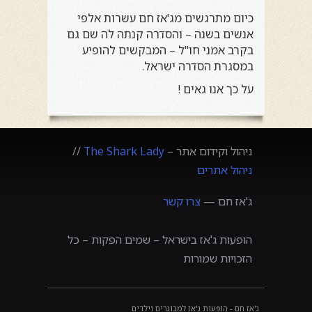
כיום מתרגשים מ
ג'אז חם
עשרות אלפי
אנשים בשנה – והסדרה קנתה לה שם גם
בקרב אמני חו"ל – המבקשים להופיע
במסגרת הסדרה ישראל.
על כך אנו גאים !
ניהול וקידום אתר –
The Shark Lady
//
ניהול אתרים
ג'אז חם —
צרו קשר
הופעות ג'אז בישראל – שמים הפקות – כל
הזכויות שמורות
ג'אז חם - הופעות ג'אז למבוגרים וילדים