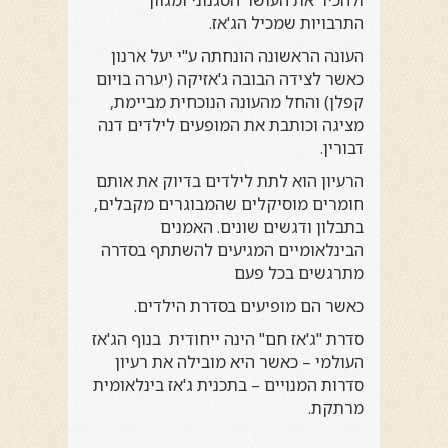
ולהכיר את העושר הסגנוני ומגוון
התרבויות שמכיל הג'אז.
העונה הראשונה הונחתה ע"י יעל ארנון
כאשר לצידה הבובה ג'אזיקה (יערה בויום
קפלן) והחל מהעונה הנוכחית מביימת,
מציגה וכותבת את המופעים לילדים דנה
דבורין.
הרעיון הוא לתת לילדים בדיוק את אותם
חומרים מוסיקלים שהמבוגרים מקבלים,
בתבלון ודגשים שונים. האמנים
הבינלאומיים המגיעים להשתתף בסדרה
מתרגשים בכל פעם
כאשר הם מופיעים ב
סדרת הילדים
.
סדרת "
ג'אז חם
" הינה ייחודית בנוף הג'אז
העולמי – כאשר היא מובילה את רעיון
סדרות המנויים – בתכנית
ג'אז בינלאומית
מרתקת
.