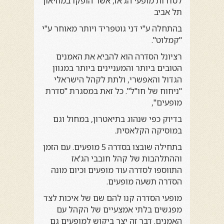
לסדרות מופעי הג'אז, אשר הופקו במוזיאון
תל אביב
בהתחלה ע"י דני גוטפריד ויותר מאוחר ע"י
"קמלוט".
רציונל הסדרה הוא להביא את האמנים
הטובים ביותר והמעניינים ביותר במגוון
הגדול והאפשרי, ולתת לקהל הישראלי
"ניחוח של חו"ל". כל זאת במסגרת "סדרת
מופעים",
בדיוק כפי שנהוג בתיאטרון, במחול וגם
במוסיקה הקלאסית.
בתחילה שובצו בסדרה 5 מופעים. עם הזמן
וההתלהבות של קהל חובבי הג'אז
התווספו לסדרה עוד מופעים וכיום מונה
הסדרה תשעה מופעים.
מופעי הסדרה קנו להם שם של איכות לצד
מפגשים בלתי אמצעיים של הקהל עם
האמנים. דבר זה יצר ביקוש למופעים גם