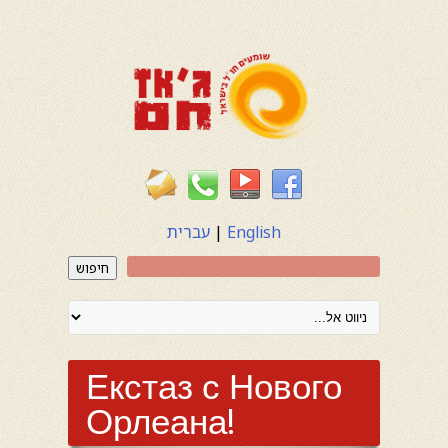
English
|
עברית
חיפוש
Екстаз с Нового
Орлеана!