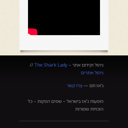
ניהול וקידום אתר –
The Shark Lady
//
ניהול אתרים
ג'אז חם —
צרו קשר
הופעות ג'אז בישראל – שמים הפקות – כל
הזכויות שמורות