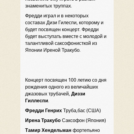
знаменитых труппах.
Фредди играл и в некоторых
составах Дизи Гилеспи, которому и
будет посвящен концерт. Фредди
будет выступать вместе с молодой и
талантливой саксофонисткой из
Японии Иреной Тракубо.
Концерт посвящен 100 летию со дня
рождения одного из величайших
джазовых трубачей,
Диззи
Гиллеспи
.
Фредди Генрих
Труба,бас (США)
Ирена Тракубо
Саксофон (Япония)
Тамир Хендельман
фортепьяно